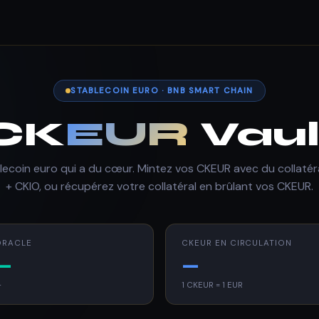
STABLECOIN EURO · BNB SMART CHAIN
CK
EUR
Vaul
lecoin euro qui a du cœur. Mintez vos CKEUR avec du collaté
+ CKIO, ou récupérez votre collatéral en brûlant vos CKEUR.
ORACLE
CKEUR EN CIRCULATION
—
—
—
1 CKEUR = 1 EUR