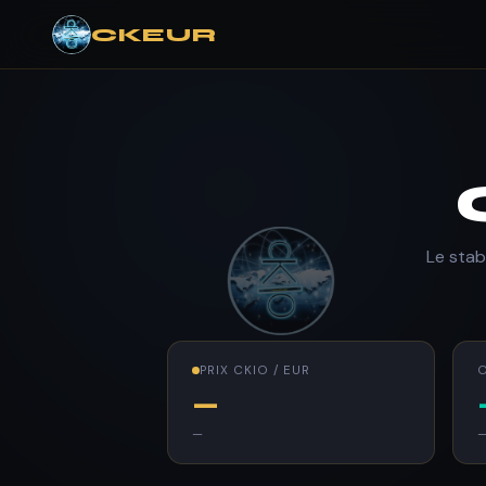
CKEUR
Le stab
PRIX CKIO / EUR
—
—