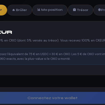
er
📊 Ma position
🔥 Brûler
🏦 Trésor
🌐 
KEUR
% en CKIO (dont 5% versés au trésor). Vous recevez 100% en CKEUR
sez l'équivalent de 75 € en USDC + 30 € en CKIO. Les 5 € de CKIO vont 
IO exacts, avec la plus-value si le CKIO a monté.
Connectez votre wallet